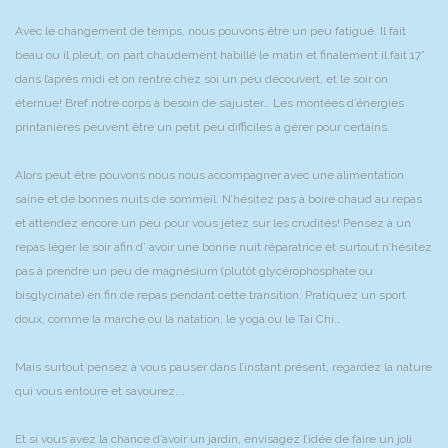
Avec le changement de temps, nous pouvons être un peu fatigué. Il fait
beau ou il pleut, on part chaudement habillé le matin et finalement il fait 17°
dans l’après midi et on rentre chez soi un peu découvert, et le soir on
éternue! Bref notre corps à besoin de s’ajuster… Les montées d’énergies
printanières peuvent être un petit peu difficiles à gérer pour certains.
Alors peut être pouvons nous nous accompagner avec une alimentation
saine et de bonnes nuits de sommeil. N’hésitez pas à boire chaud au repas
et attendez encore un peu pour vous jetez sur les crudités! Pensez à un
repas léger le soir afin d’ avoir une bonne nuit réparatrice et surtout n’hésitez
pas à prendre un peu de magnésium (plutôt glycérophosphate ou
bisglycinate) en fin de repas pendant cette transition. Pratiquez un sport
doux, comme la marche ou la natation, le yoga ou le Tai Chi…
Mais surtout pensez à vous pauser dans l’instant présent, regardez la nature
qui vous entoure et savourez….
Et si vous avez la chance d’avoir un jardin, envisagez l’idée de faire un joli