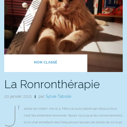
NON CLASSÉ
La Ronronthérapie
20 janvier 2021
par
Sylvie Taboile
J’
adore les chats! J’en ai 5. Mais ce que j’adore par dessus tout
c’est les entendre ronronner. Savez vous que les ronronnements
d’un chat emettent des fréquences basses de l’ordre de 20 à 50