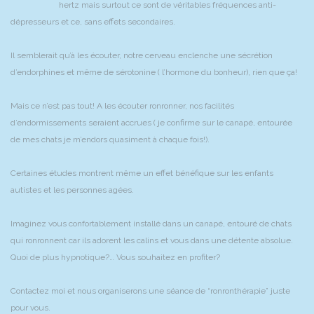
hertz mais surtout ce sont de véritables fréquences anti-
dépresseurs et ce, sans effets secondaires.
Il semblerait qu’à les écouter, notre cerveau enclenche une sécrétion
d’endorphines et même de sérotonine ( l’hormone du bonheur), rien que ça!
Mais ce n’est pas tout! A les écouter ronronner, nos facilités
d’endormissements seraient accrues ( je confirme sur le canapé, entourée
de mes chats je m’endors quasiment à chaque fois!).
Certaines études montrent même un effet bénéfique sur les enfants
autistes et les personnes agées.
Imaginez vous confortablement installé dans un canapé, entouré de chats
qui ronronnent car ils adorent les calins et vous dans une détente absolue.
Quoi de plus hypnotique?… Vous souhaitez en profiter?
Contactez moi et nous organiserons une séance de “ronronthérapie” juste
pour vous.